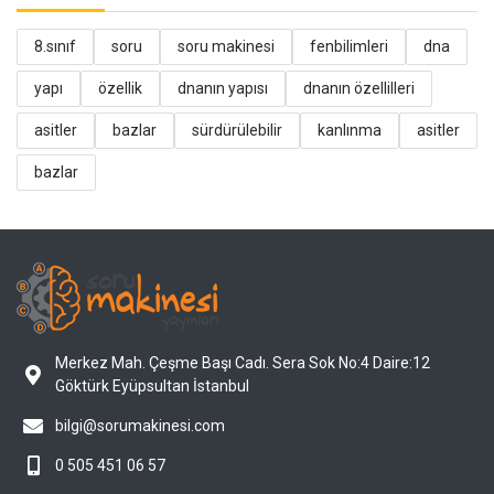
8.sınıf
soru
soru makinesi
fenbilimleri
dna
yapı
özellik
dnanın yapısı
dnanın özellilleri
asitler
bazlar
sürdürülebilir
kanlınma
asitler
bazlar
Merkez Mah. Çeşme Başı Cadı. Sera Sok No:4 Daire:12
Göktürk Eyüpsultan İstanbul
bilgi@sorumakinesi.com
0 505 451 06 57