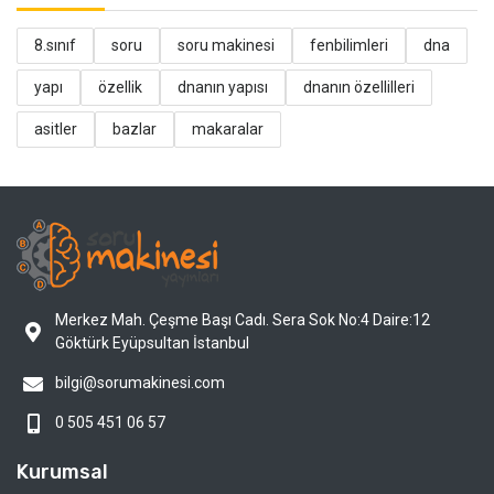
8.sınıf
soru
soru makinesi
fenbilimleri
dna
yapı
özellik
dnanın yapısı
dnanın özellilleri
asitler
bazlar
makaralar
Merkez Mah. Çeşme Başı Cadı. Sera Sok No:4 Daire:12
Göktürk Eyüpsultan İstanbul
bilgi@sorumakinesi.com
0 505 451 06 57
Kurumsal