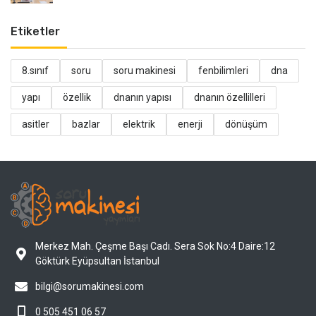
Etiketler
8.sınıf
soru
soru makinesi
fenbilimleri
dna
yapı
özellik
dnanın yapısı
dnanın özellilleri
asitler
bazlar
elektrik
enerji
dönüşüm
Merkez Mah. Çeşme Başı Cadı. Sera Sok No:4 Daire:12
Göktürk Eyüpsultan İstanbul
bilgi@sorumakinesi.com
0 505 451 06 57