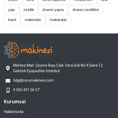
yapı
özellik
dnanın yapısı
dnanın özellilleri
basit
makineler
makaralar
Merkez Mah. Çeşme Başı Cadı. Sera Sok No:4 Daire:12
Göktürk Eyüpsultan İstanbul
bilgi@sorumakinesi.com
0 505 451 06 57
Kurumsal
Hakkımızda